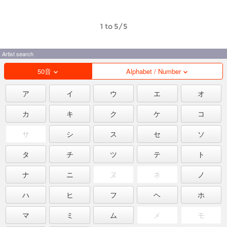
1 to 5/5
Artist search
50音
Alphabet / Number
ア
イ
ウ
エ
オ
カ
キ
ク
ケ
コ
サ
シ
ス
セ
ソ
タ
チ
ツ
テ
ト
ナ
ニ
ヌ
ネ
ノ
ハ
ヒ
フ
ヘ
ホ
マ
ミ
ム
メ
モ