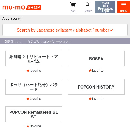
mu-mo shop
Registration /
menu
cart
Search
Login
Artist search
Search by Japanese syllabary / alphabet / number
「50音別：ホ」「カテゴリ：コンピレーション」
細野晴臣トリビュート・ア
BOSSA
ルバム
favorite
favorite
ボッサ（ハート記号）バラ
POPCON HISTORY
ード
favorite
favorite
POPCON Remastered BE
ST
favorite