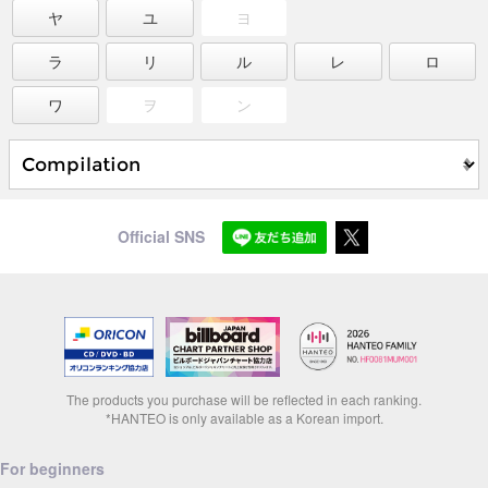
ヤ
ユ
ヨ
ラ
リ
ル
レ
ロ
ワ
ヲ
ン
Official SNS
The products you purchase will be reflected in each ranking.
*HANTEO is only available as a Korean import.
For beginners