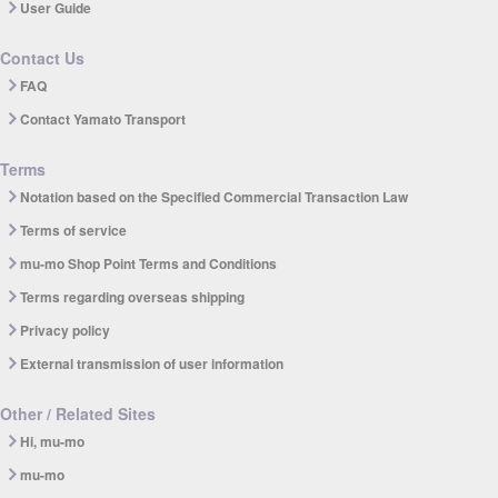
User Guide
Contact Us
FAQ
Contact Yamato Transport
Terms
Notation based on the Specified Commercial Transaction Law
Terms of service
mu-mo Shop Point Terms and Conditions
Terms regarding overseas shipping
Privacy policy
External transmission of user information
Other / Related Sites
Hi, mu-mo
mu-mo