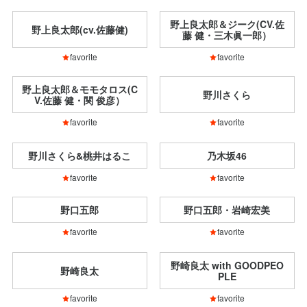
野上良太郎＆ジーク(CV.佐
野上良太郎(cv.佐藤健)
藤 健・三木眞一郎）
favorite
favorite
野上良太郎＆モモタロス(C
野川さくら
V.佐藤 健・関 俊彦）
favorite
favorite
野川さくら&桃井はるこ
乃木坂46
favorite
favorite
野口五郎
野口五郎・岩崎宏美
favorite
favorite
野崎良太 with GOODPEO
野崎良太
PLE
favorite
favorite