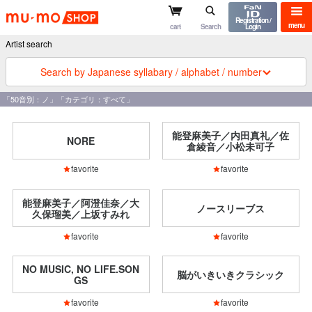
mu-mo shop
Registration /
menu
cart
Search
Login
Artist search
Search by Japanese syllabary / alphabet / number
「50音別：ノ」「カテゴリ：すべて」
能登麻美子／内田真礼／佐
NORE
倉綾音／小松未可子
favorite
favorite
能登麻美子／阿澄佳奈／大
ノースリーブス
久保瑠美／上坂すみれ
favorite
favorite
NO MUSIC, NO LIFE.SON
脳がいきいきクラシック
GS
favorite
favorite