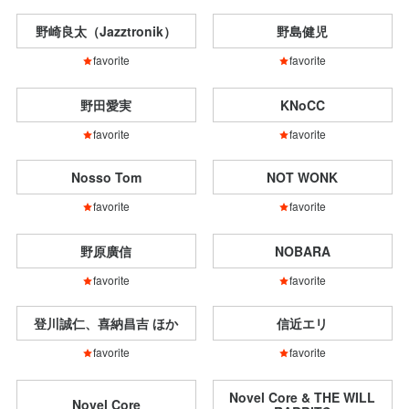
野崎良太（Jazztronik）
野島健児
favorite
favorite
野田愛実
KNoCC
favorite
favorite
Nosso Tom
NOT WONK
favorite
favorite
野原廣信
NOBARA
favorite
favorite
登川誠仁、喜納昌吉 ほか
信近エリ
favorite
favorite
Novel Core & THE WILL
Novel Core