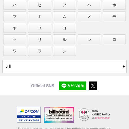
ハ
ヒ
フ
ヘ
ホ
マ
ミ
ム
メ
モ
ヤ
ユ
ヨ
ラ
リ
ル
レ
ロ
ワ
ヲ
ン
Official SNS
The products you purchase will be reflected in each ranking.