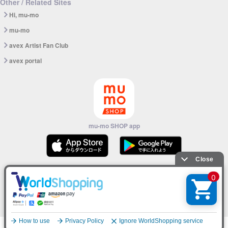
Other / Related Sites
Hi, mu-mo
mu-mo
avex Artist Fan Club
avex portal
mu-mo SHOP app
© avex
English