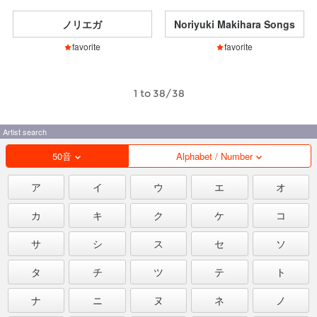
ノリエガ
Noriyuki Makihara Songs
favorite
favorite
1 to 38/38
Artist search
50音
Alphabet / Number
ア
イ
ウ
エ
オ
カ
キ
ク
ケ
コ
サ
シ
ス
セ
ソ
タ
チ
ツ
テ
ト
ナ
ニ
ヌ
ネ
ノ