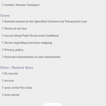
Contact Yamato Transport
Terms
Notation based on the Specified Commercial Transaction Law
Terms of service
mu-mo Shop Point Terms and Conditions
Terms regarding overseas shipping
Privacy policy
External transmission of user information
Other / Related Sites
Hi, mu-mo
mu-mo
avex Artist Fan Club
avex portal