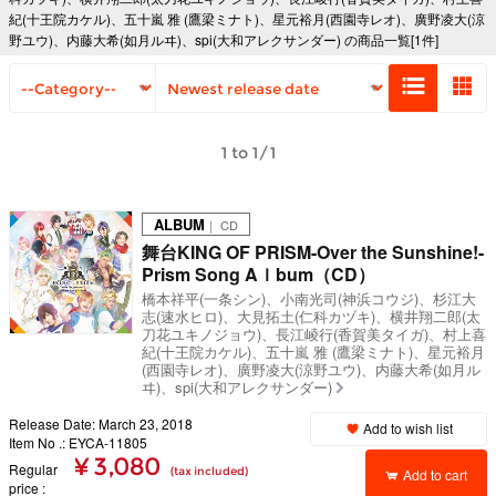
紀(十王院カケル)、五十嵐 雅 (鷹梁ミナト)、星元裕月(西園寺レオ)、廣野凌大(涼
野ユウ)、内藤大希(如月ルヰ)、spi(大和アレクサンダー) の商品一覧[1件]
1 to 1/1
ALBUM
｜ CD
舞台KING OF PRISM-Over the Sunshine!-
Prism Song Aｌbum（CD）
橋本祥平(一条シン)、小南光司(神浜コウジ)、杉江大
志(速水ヒロ)、大見拓土(仁科カヅキ)、横井翔二郎(太
刀花ユキノジョウ)、長江崚行(香賀美タイガ)、村上喜
紀(十王院カケル)、五十嵐 雅 (鷹梁ミナト)、星元裕月
(西園寺レオ)、廣野凌大(涼野ユウ)、内藤大希(如月ル
ヰ)、spi(大和アレクサンダー)
Release Date: March 23, 2018
Add to wish list
Item No .: EYCA-11805
¥ 3,080
Regular
(tax included)
Add to cart
price