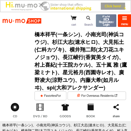
mu-mo shop
Registration /
menu
cart
Search
Login
橋本祥平(一条シン)、小南光司(神浜コ
ウジ)、杉江大志(速水ヒロ)、大見拓土
(仁科カヅキ)、横井翔二郎(太刀花ユキ
ノジョウ)、長江崚行(香賀美タイガ)、
村上喜紀(十王院カケル)、五十嵐 雅 (鷹
梁ミナト)、星元裕月(西園寺レオ)、廣
野凌大(涼野ユウ)、内藤大希(如月ル
ヰ)、spi(大和アレクサンダー)
​ ​
FavoritesFor
For Overseas Residents
CD
DVD / BD
GOODS
BOOK
share
橋本祥平(一条シン)、小南光司(神浜コウジ)、杉江大志(速水ヒロ)、大見拓土(仁
科カヅキ)、横井翔二郎(太刀花ユキノジョウ)、長江崚行(香賀美タイガ)、村上喜