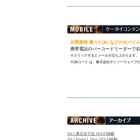
出岡美咲 着うた(R) などのモバ
携帯電話のバーコードリーダーで右
※クリックするとメールが立ち上がります。
※QRコード は、株式会社デンソーウェーブ
Vol.1 東京女子流 10/4/23掲載
Vol.2 Honey L Days 10/5/24掲載