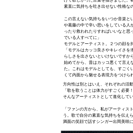
けて欲しかった言葉を描きました。
素直に気持ちを吐き出せない性格な
この言えない気持ちをいつか音楽と
や葛藤の中で辛い思いをしている人が
ったり救われたりすればいいなと思っ
でいる人すべてに」
モデルとアーティスト。２つの顔を
「モデルはカッコ良さやキレイさを
らしさを出さないといけないですか
始めてから、昔はカッコ悪くて言え
た。これはモデルとしても、すごく
くて内面から魅せる表現力をつけら
方向性は別とはいえ、それぞれの活
「歌を歌うことは体力がすごく必要
そんなアーティストとして進化して
「ファンの方から、私がアーティスト
う。歌で自分の素直な気持ちを伝え
満面の笑顔で話すシンガー出岡美咲