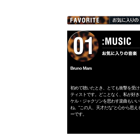
Bruno Mars
初めて聴いたとき、とても衝撃を受け
ティストです。どことなく、私が好き
ケル・ジャクソンを思わす楽曲もいい
ね。"この人、天才だな”と心から思え
ーです。