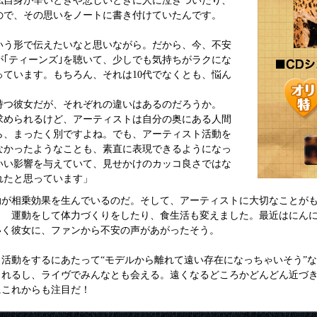
私自身が辛いときや悲しいときに人に泣きついたり、
ので、その思いをノートに書き付けていたんです。
いう形で伝えたいなと思いながら。だから、今、不安
｢ティーンズ｣を聴いて、少しでも気持ちがラクにな
ています。もちろん、それは10代でなくとも、悩ん
持つ彼女だが、それぞれの違いはあるのだろうか。
求められるけど、アーティストは自分の奥にある人間
ら、まったく別ですよね。でも、アーティスト活動を
なかったようなことも、素直に表現できるようになっ
いい影響を与えていて、見せかけのカッコ良さではな
れたと思っています」
動が相乗効果を生んでいるのだ。そして、アーティストに大切なことが
！ 運動をして体力づくりをしたり、食生活も変えました。最近はにん
いく彼女に、ファンから不安の声があがったそう。
活動をするにあたって“モデルから離れて遠い存在になっちゃいそう”
られるし、ライヴでみんなとも会える。遠くなるどころかどんどん近づ
にこれからも注目だ！