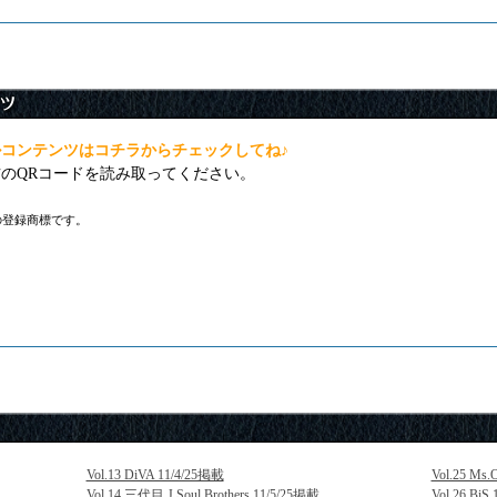
イルコンテンツはコチラからチェックしてね♪
のQRコードを読み取ってください。
の登録商標です。
Vol.13 DiVA 11/4/25掲載
Vol.25 Ms
Vol.14 三代目 J Soul Brothers 11/5/25掲載
Vol.26 BiS