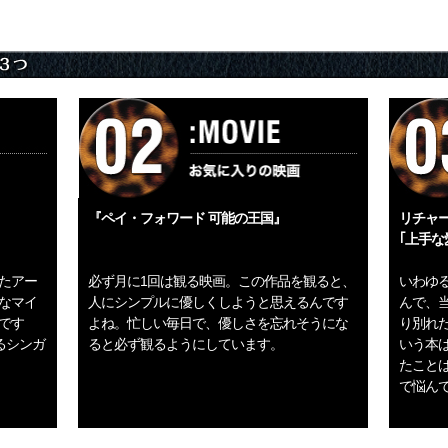
『ペイ・フォワード 可能の王国』
リチャ
｢上手な
たアー
必ず月に1回は観る映画。この作品を観ると、
いわゆ
なマイ
人にシンプルに優しくしようと思えるんです
んで、
です
よね。忙しい毎日で、優しさを忘れそうにな
り別れ
るシンガ
ると必ず観るようにしています。
いう本
たこと
で悩ん