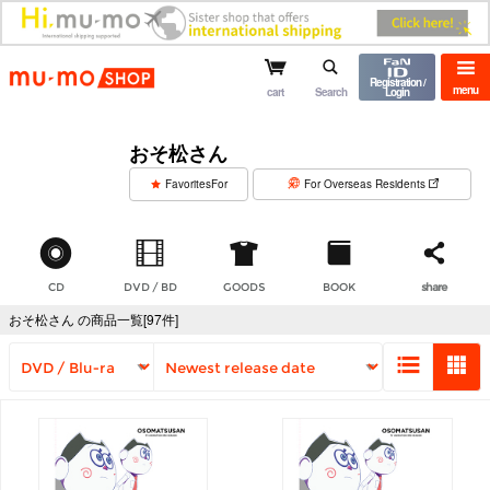
mu-mo shop
Registration /
menu
cart
Search
Login
おそ松さん
​ ​
FavoritesFor
For Overseas Residents
CD
DVD / BD
GOODS
BOOK
share
おそ松さん の商品一覧[97件]