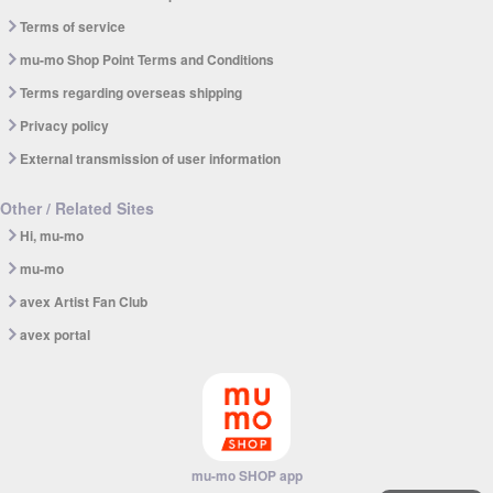
Terms of service
mu-mo Shop Point Terms and Conditions
Terms regarding overseas shipping
Privacy policy
External transmission of user information
Other / Related Sites
Hi, mu-mo
mu-mo
avex Artist Fan Club
avex portal
mu-mo SHOP app